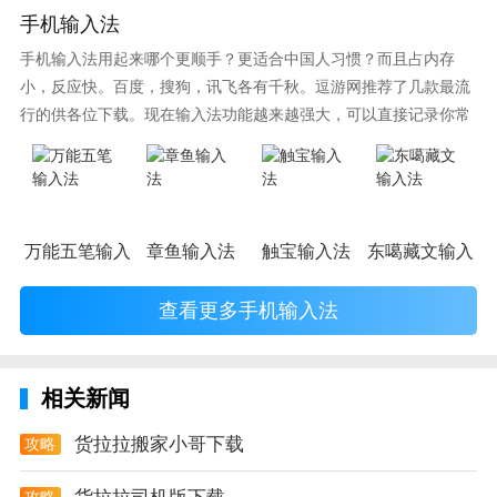
手机输入法
3，全国覆盖面积大
手机输入法用起来哪个更顺手？更适合中国人习惯？而且占内存
不管你是在国内任何地方，只要你叫了货拉拉，就会给
小，反应快。百度，搜狗，讯飞各有千秋。逗游网推荐了几款最流
行的供各位下载。现在输入法功能越来越强大，可以直接记录你常
你配置当地的司机，给你进行服务。甚至在东南亚那边
使用的词语，并且还有各种新鲜好玩的表情，一款好的输入法直接
的国家都能使用货拉拉，让你的出行不再烦恼。
影响到你的打字速度哦。
货拉拉app测评
使用过货拉拉app后，就不会想起搬家公司，因为货拉
万能五笔输入法
章鱼输入法
触宝输入法
东噶藏文输入法
拉是真的非常便宜的，而且服务是很真诚的，一切以用
户的美好体验为标准。
查看更多手机输入法
相关新闻
货拉拉搬家小哥下载
攻略
攻略