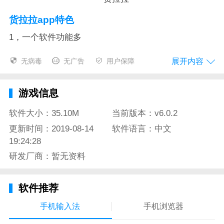
货拉拉app特色
1，一个软件功能多
货拉拉，不只是一个搬家软件，除了搬家运货价格宜人
展开内容
无病毒
无广告
用户保障
以外，还能进行同城的货物搬运，建材材料搬运，生鲜
食物急速快运，电器家具搬回家，带着宠物出游，全家
游戏信息
出游，与同学的毕业旅游出行，只要你想出行，就来货
拉拉，不管你遇到什么样的困难出行问题，货拉拉都能
软件大小：35.10M
当前版本：v6.0.2
尽力帮你解决。
更新时间：2019-08-14
软件语言：中文
19:24:28
2，好评率高，让你质量出行
研发厂商：暂无资料
全国统一定价，不让你被搬家公司坑，贵的货拉拉还不
收，只为对的用户搬家，不为贵的价格搬家，用户的美
软件推荐
好体验是货拉拉第一原则。想搬家时就可以叫车，货拉
手机输入法
手机浏览器
拉全天候等着您吩咐，让你不再漫长的等待。准确服
务，叫的什么车来的就是什么车，绝不会犯低级错误。