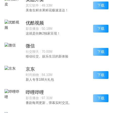
下载
其它软件
|
49.33M
美食生鲜水果鲜花极速送达！
优酷视频
下载
影音播放
|
50.18M
这就是街舞2独家呈现！
微信
下载
社交聊天
|
70.00M
移动社交、娱乐生活的新体验
京东
下载
时尚购物
|
84.10M
新人专享188大礼包
哔哩哔哩
下载
影音播放
|
97.31M
番剧每周更新，弹幕实时交流。