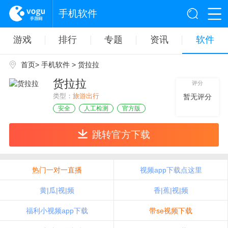
手机软件
游戏
排行
专题
资讯
软件
首页
>
手机软件
> 货拉拉
货拉拉
评分
类型：
旅游出行
暂无评分
安全
人工检测
官方版
跳转官方下载
热门一对一直播
视频app下载点这里
黄|瓜|视|频
香|蕉|视|频
福利小视频app下载
带se视频下载