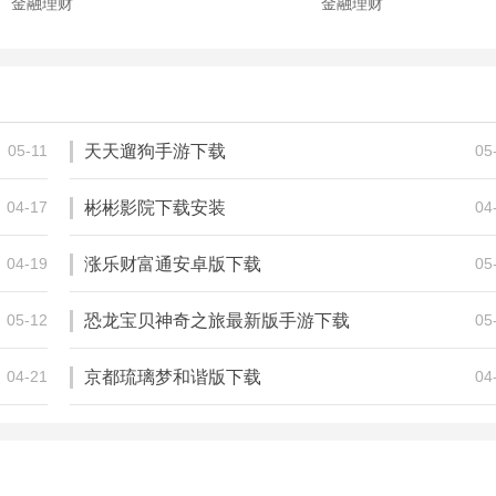
金融理财
金融理财
股票策略顺
趋势线
17.03M
423.00M
金融理财
金融理财
05-11
天天遛狗手游下载
05
04-17
彬彬影院下载安装
04
04-19
涨乐财富通安卓版下载
05
05-12
恐龙宝贝神奇之旅最新版手游下载
05
04-21
京都琉璃梦和谐版下载
04