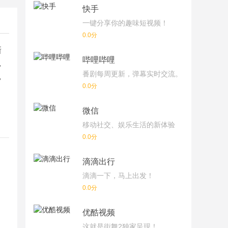
快手
一键分享你的趣味短视频！
0.0分
新
哔哩哔哩
，
番剧每周更新，弹幕实时交流。
，
0.0分
微信
移动社交、娱乐生活的新体验
0.0分
滴滴出行
滴滴一下，马上出发！
0.0分
优酷视频
这就是街舞2独家呈现！