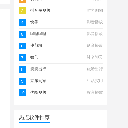
抖音短视频
时尚购物
3
快手
影音播放
4
哔哩哔哩
影音播放
5
快剪辑
影音播放
6
微信
社交聊天
7
滴滴出行
旅游出行
8
京东到家
生活实用
9
优酷视频
影音播放
10
热点软件推荐