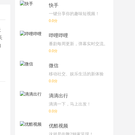
快手
一键分享你的趣味短视频！
0.0分
天
哔哩哔哩
长
番剧每周更新，弹幕实时交流。
的
0.0分
微信
移动社交、娱乐生活的新体验
0.0分
滴滴出行
滴滴一下，马上出发！
0.0分
优酷视频
这就是街舞2独家呈现！