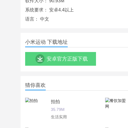
软件大小：
90.93M
精选商城让装备控为你选装备。
系统要求：
安卓4.4以上
小米运动app测评
语言：
中文
每天带给你不一样的运动健身目标，让你的身体永远
人都会完全不一样的。
小米运动 下载地址
安卓官方正版下载
猜你喜欢
拍拍
35.79M
生活实用