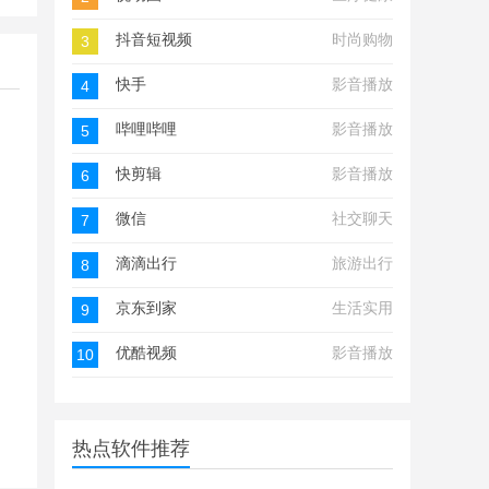
抖音短视频
时尚购物
3
快手
影音播放
4
哔哩哔哩
影音播放
5
快剪辑
影音播放
6
微信
社交聊天
7
滴滴出行
旅游出行
8
京东到家
生活实用
9
优酷视频
影音播放
10
热点软件推荐