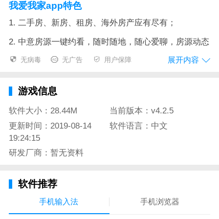
我爱我家app特色
1. 二手房、新房、租房、海外房产应有尽有；
2. 中意房源一键约看，随时随地，随心爱聊，房源动态
尽在掌握，好房不会错过；
展开内容
无病毒
无广告
用户保障
3. 智能选房卡，多组需求随时切换，符合条件的房源一
目了然，任你挑选；
游戏信息
4. 全新的内容频道，贴心的找房技巧，找房路上不再迷
软件大小：28.44M
当前版本：v4.2.5
茫；
更新时间：2019-08-14
软件语言：中文
19:24:15
5. 焕然一新的视觉设计；
研发厂商：暂无资料
我爱我家app测评
软件推荐
1. 二手房、新房、租房、海外房产：买家？租户？业
主？在这里都能找到你的地盘！
手机输入法
手机浏览器
2. 选房卡：多组找房需求统一管理，无需每次登陆重复