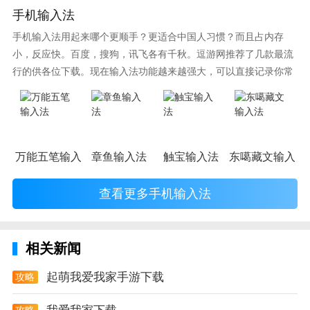
手机输入法
输入选房条件，有符合条件的房源新上时会及时提醒，
手机输入法用起来哪个更顺手？更适合中国人习惯？而且占内存
不再错过；
小，反应快。百度，搜狗，讯飞各有千秋。逗游网推荐了几款最流
3. 地图找房：附近房源一目了然，地铁找房、画圈找
行的供各位下载。现在输入法功能越来越强大，可以直接记录你常
房、通勤找房，实用便捷；
使用的词语，并且还有各种新鲜好玩的表情，一款好的输入法直接
影响到你的打字速度哦。
4. 内容频道：房产知识、锦囊妙计、小区测评、有好
房，多彩内容助你找房无忧。
万能五笔输入法
章鱼输入法
触宝输入法
东噶藏文输入法
查看更多手机输入法
相关新闻
起萌我爱我家手游下载
攻略
攻略