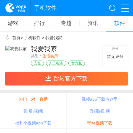
手机软件
游戏
排行
专题
资讯
软件
首页
>
手机软件
> 我爱我家
我爱我家
评分
类型：
生活实用
暂无评分
安全
人工检测
官方版
跳转官方下载
热门一对一直播
视频app下载点这里
黄|瓜|视|频
香|蕉|视|频
福利小视频app下载
带se视频下载