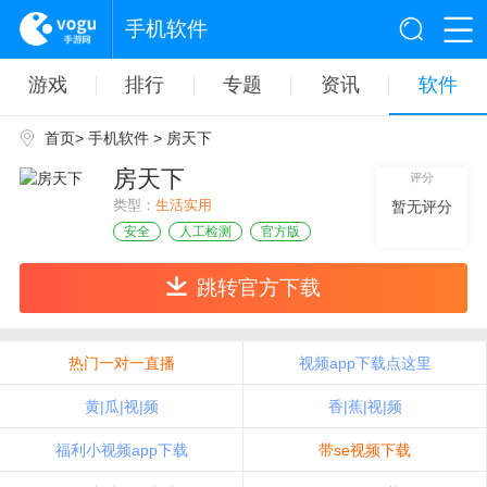
手机软件
游戏
排行
专题
资讯
软件
首页
>
手机软件
> 房天下
房天下
评分
类型：
生活实用
暂无评分
安全
人工检测
官方版
跳转官方下载
热门一对一直播
视频app下载点这里
黄|瓜|视|频
香|蕉|视|频
福利小视频app下载
带se视频下载