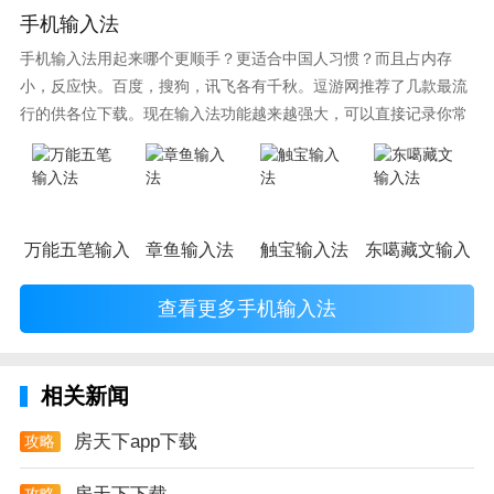
手机输入法
3，支持房屋装修
手机输入法用起来哪个更顺手？更适合中国人习惯？而且占内存
买房后最重要的就是装修，装修不好，房子再贵都没有
小，反应快。百度，搜狗，讯飞各有千秋。逗游网推荐了几款最流
行的供各位下载。现在输入法功能越来越强大，可以直接记录你常
用。房天下app中拥有专业的装修团队，帮你规划房屋
使用的词语，并且还有各种新鲜好玩的表情，一款好的输入法直接
设计，建材家具这些都不需要你自己去购买，专门配备
影响到你的打字速度哦。
给你，你只需要作出选择就可以，如果遇到装修难题，
专业装修顾问为你答疑解惑。
万能五笔输入法
章鱼输入法
触宝输入法
东噶藏文输入法
房天下app测评
买房卖房就房天下app，这里的包括了几乎所有的房
查看更多手机输入法
源，拥有最豪华的顾问团队，只为给你最好的购房体
验，只为了不让你在这条路被骗，多一些真诚，少一些
套路。
相关新闻
房天下app下载
攻略
攻略