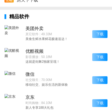
房天下下载
精品软件
美团外卖
下载
其它软件
|
49.33M
美食生鲜水果鲜花极速送达！
优酷视频
下载
影音播放
|
50.18M
这就是街舞2独家呈现！
微信
下载
社交聊天
|
70.00M
移动社交、娱乐生活的新体验
京东
下载
时尚购物
|
84.10M
新人专享188大礼包