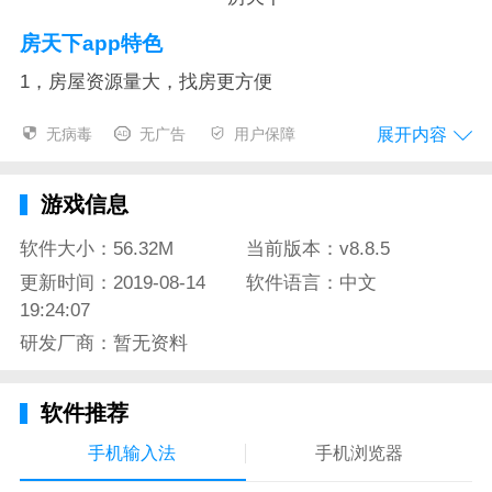
房天下app特色
1，房屋资源量大，找房更方便
专门房屋搜索引擎，众多关键词汇，地区，价格，类
展开内容
无病毒
无广告
用户保障
型，学区房等，多角度搜索，帮你更准确寻找到最想要
的房子。路上看到不错的楼盘，随手扫一扫，即可知道
游戏信息
该楼盘的房价以及相关资料。如有疑问可以咨询app内
客服，也可以请求客服帮你找房，专业顾问，全程陪
软件大小：56.32M
当前版本：v8.8.5
伴，让你使用的放心。还有专业直播，带你在家中全景
更新时间：2019-08-14
软件语言：中文
看房，不需要出门，轻松看到满意的房子。
19:24:07
研发厂商：暂无资料
2，房子买卖更优惠
房天下app资源整合，整理出性价比更高的房源，帮助
软件推荐
你省时省力。买房钱不够，跟银行借贷怕利息高，房天
手机输入法
手机浏览器
下拥有专业房贷计算功能，帮你精准计算每月房贷，怎
样借贷最优惠。