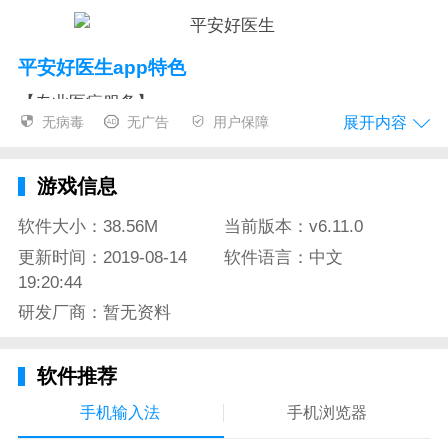
平安好医生app特色
【专业医疗服务】
展开内容
无病毒
无广告
用户保障
医生咨询――7*24小时在线提供健康咨询，支持图文/
电话/视频多种沟通方式。远程会诊，全流程优质服务
游戏信息
让就医更便捷
软件大小：38.56M
当前版本：v6.11.0
专家问诊――汇聚全国几千名三甲名医，专家线上坐
更新时间：2019-08-14
软件语言：中文
诊，图文问诊不限次交流，专家本人亲自与患者深度沟
19:20:44
通，提供更权威的诊疗建议
研发厂商：暂无资料
在线挂号――在线一键预约名医，覆盖北京中日友好医
院、上海长海医院、中山大学孙逸仙纪念医院、武汉大
软件推荐
学人民医院等千余家三甲医院知名专家
手机输入法
手机浏览器
预约体检――全国1100余家体检中心在线预约、在线报