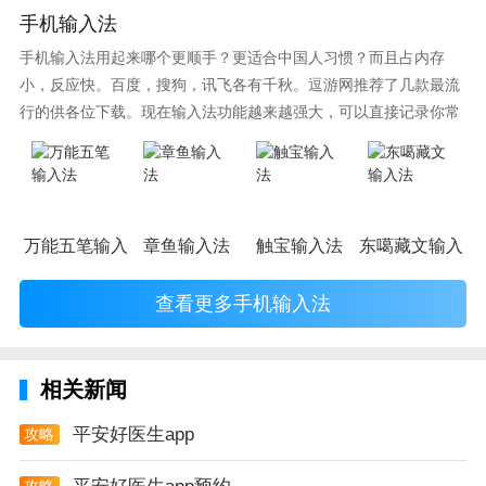
告解读、体检套餐个人享受团体价优惠购买，赠送专家
手机输入法
医生咨询
手机输入法用起来哪个更顺手？更适合中国人习惯？而且占内存
【一站式购药体验】
小，反应快。百度，搜狗，讯飞各有千秋。逗游网推荐了几款最流
行的供各位下载。现在输入法功能越来越强大，可以直接记录你常
在线购药――常用药、专科药一应俱全，专业药师实时
使用的词语，并且还有各种新鲜好玩的表情，一款好的输入法直接
提供用户用药咨询，在线开设电子处方，省钱省心
影响到你的打字速度哦。
健康商城――涵盖医药、保健、器械、美妆、母婴等近
18万款优质健康商品 ，平安质保，假一赔十，帮用户
万能五笔输入法
章鱼输入法
触宝输入法
东噶藏文输入法
一站式购健康
查看更多手机输入法
闪电购药――全国64城市支持1小时闪电送药服务，超
时赔付。更有b2c药品支持全国闪电发货
【随身健康锦囊】
相关新闻
步步夺金――每月近1800万用户通过步步夺金走出健康
平安好医生app
攻略
好身材，还可兑换自己心仪商品
攻略