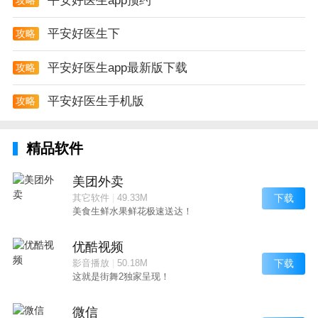
平安好医生app预约
母婴中心——专业全面的孕育中心隆重登场，服务于备
孕、孕期以及有宝宝的父母，准妈妈的产检提醒、宝宝
平安好医生下
攻略
的成长记录等众多贴心小工具助你一臂之力；专业儿
科/妇科医生在线问诊，一对一帮你解决所有孕育难
平安好医生app最新版下载
攻略
题；更有精选母婴好货，怎么买都不会出错
平安好医生手机版
攻略
健康头条――千人千面的健康资讯平台，云集权威名
医、达人等KOL资源，通过大数据挖掘用户画像，个性
精品软件
化推荐养生、疾病、育儿、减肥、美食、生活等资讯内
容
美团外卖
下载
其它软件
|
49.33M
平安好医生app测评
美食生鲜水果鲜花极速送达！
- 性能大幅优化，提升用户操作体验
优酷视频
下载
影音播放
|
50.18M
这就是街舞2独家呈现！
微信