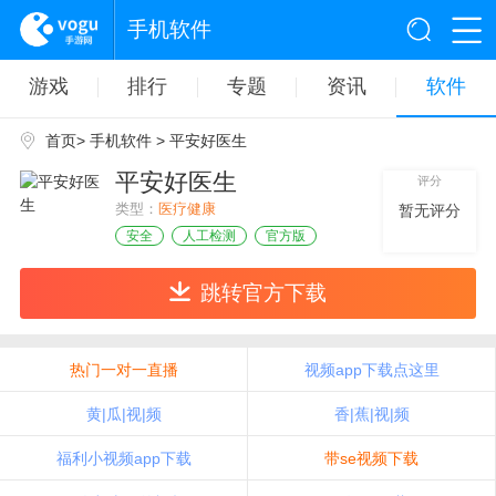
手机软件
游戏
排行
专题
资讯
软件
首页
>
手机软件
> 平安好医生
平安好医生
评分
类型：
医疗健康
暂无评分
安全
人工检测
官方版
跳转官方下载
热门一对一直播
视频app下载点这里
黄|瓜|视|频
香|蕉|视|频
福利小视频app下载
带se视频下载