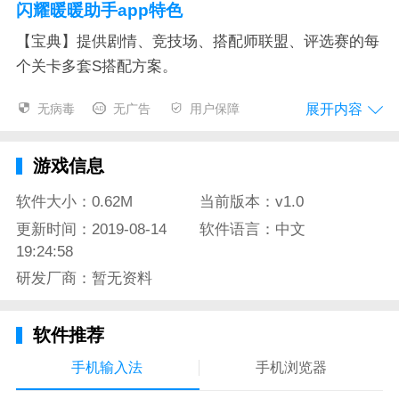
闪耀暖暖助手app特色
【宝典】提供剧情、竞技场、搭配师联盟、评选赛的每
个关卡多套S搭配方案。
【衣库】收纳游戏全部衣物饰品，并可根据名称、属
展开内容
无病毒
无广告
用户保障
性、特殊属性来精确查找。
【资讯】查看并可搜索攻略技巧、资讯动态、玩法教程
游戏信息
等最新最实用的信息。
软件大小：0.62M
当前版本：v1.0
【视频】S通关视频及其它游戏相关视频。
更新时间：2019-08-14
软件语言：中文
19:24:58
【玩友圈】玩家们发帖晒图，送心找好友的聚集地。
研发厂商：暂无资料
闪耀暖暖助手app测评
想要更加了解闪耀暖暖这款游戏吗，想要得到更多游戏
软件推荐
内部的帮助吗，想要和更多的新老玩家近距离交流吗，
手机输入法
手机浏览器
那就赶紧来下载闪耀暖暖助手app吧。