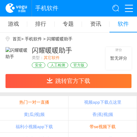
手机软件
游戏
排行
专题
资讯
软件
首页
>
手机软件
> 闪耀暖暖助手
闪耀暖暖助手
评分
类型：
其它软件
暂无评分
安全
人工检测
官方版
跳转官方下载
热门一对一直播
视频app下载点这里
黄|瓜|视|频
香|蕉|视|频
福利小视频app下载
带se视频下载