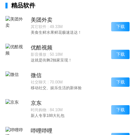
精品软件
美团外卖
下载
其它软件
|
49.33M
美食生鲜水果鲜花极速送达！
优酷视频
下载
影音播放
|
50.18M
这就是街舞2独家呈现！
微信
下载
社交聊天
|
70.00M
移动社交、娱乐生活的新体验
京东
下载
时尚购物
|
84.10M
新人专享188大礼包
哔哩哔哩